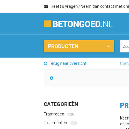
Heeft u vragen? Neem dan contact met on
PRODUCTEN
Terug naar overzicht
Hom
CATEGORIEËN
PR
Traptreden
10
Keer
L-elementen
10
en e