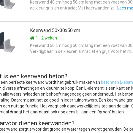
Keerwand 40 cm hoog 50 cm lang met een voet van 30
de kleur grijs en antraciet Met keerwanden zij...
Lees me
Keerwand 50x30x50 cm
1 - 2 weken
Keerwand 50 cm hoog 50 cm lang met een voet van 3
Verkrijgbaar in de kleuren antraciet en grijs Voor het m..
 is een keerwand beton?
 een perfecte keerwand wordt het gebruik maken van
betonnen L-ele
 in diverse afmetingen en kleuren te koop. Een L-element is een kant en 
n alle weersinvloeden en behoeft nagenoeg geen onderhoud. Het beton
traling. Daarom past het zo goed in ieder tuinontwerp. Een keerwand g
en een nuttige functie. Het voegt ook daadwerkelijk iets toe aan de tui
riaal draagt het daarnaast ook nog eens bij aan een “groen” buiten.
arvoor dienen keerwanden?
keerwand zorgt ervoor dat grond en water tegen wordt gehouden. De be