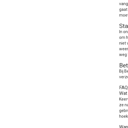
vang
gaat
moet
St
In o
om h
niet
weer
weg 
Bet
Bij 
verz
FAQ
Wat 
Keer
ze n
gebr
hoek
Wan