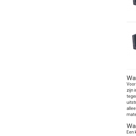
Wat
Voor
zijn
tege
uits
alle
mate
Wa
Een 