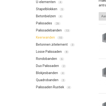
makk
U-elementen
4
antr
Stapelblokken
5
Betonbielzen
4
Palissades
26
Palissadebanden
13
Keerwanden
10
Betonnen zitelement
3
Losse Palissaden
8
Rondobanden
6
Duo Palissaden
2
Blokjesbanden
4
Quadrobanden
3
Palissaden Rustiek
4