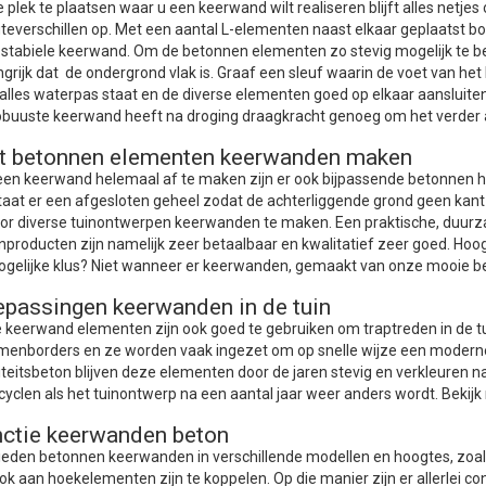
e plek te plaatsen waar u een keerwand wilt realiseren blijft alles netj
teverschillen op. Met een aantal L-elementen naast elkaar geplaatst bo
 stabiele keerwand. Om de betonnen elementen zo stevig mogelijk te be
ngrijk dat de ondergrond vlak is. Graaf een sleuf waarin de voet van h
f alles waterpas staat en de diverse elementen goed op elkaar aanslui
obuuste keerwand heeft na droging draagkracht genoeg om het verder a
t betonnen elementen keerwanden maken
en keerwand helemaal af te maken zijn er ook bijpassende betonnen h
taat er een afgesloten geheel zodat de achterliggende grond geen kan
oor diverse tuinontwerpen keerwanden te maken. Een praktische, duur
nproducten zijn namelijk zeer betaalbaar en kwalitatief zeer goed. Hoog
gelijke klus? Niet wanneer er keerwanden, gemaakt van onze mooie b
passingen keerwanden in de tuin
 keerwand elementen zijn ook goed te gebruiken om traptreden in de 
menborders en ze worden vaak ingezet om op snelle wijze een moderne 
iteitsbeton blijven deze elementen door de jaren stevig en verkleuren 
ecyclen als het tuinontwerp na een aantal jaar weer anders wordt. Bekij
ctie keerwanden beton
bieden betonnen keerwanden in verschillende modellen en hoogtes, zoa
ook aan hoekelementen zijn te koppelen. Op die manier zijn er allerlei c