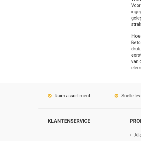
Voor
inge
gele
stra
Hoe
Beto
druk
eers
van 
elem
Ruim assortiment
Snelle lev
KLANTENSERVICE
PRO
All