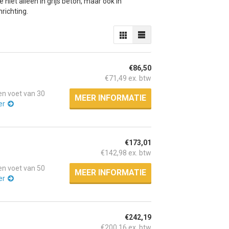
iet alleen in grijs beton, maar ook in
richting.
€86,50
€71,49 ex. btw
n voet van 30
MEER INFORMATIE
er
€173,01
€142,98 ex. btw
n voet van 50
MEER INFORMATIE
er
€242,19
€200,16 ex. btw