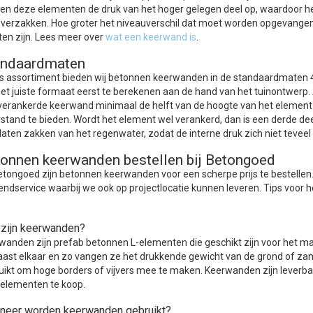
en deze elementen de druk van het hoger gelegen deel op, waardoor het t
 verzakken. Hoe groter het niveauverschil dat moet worden opgevange
en zijn. Lees meer over
wat een keerwand is
.
andaardmaten
ns assortiment bieden wij betonnen keerwanden in de standaardmaten 
et juiste formaat eerst te berekenen aan de hand van het tuinontwerp.
 verankerde keerwand minimaal de helft van de hoogte van het eleme
stand te bieden. Wordt het element wel verankerd, dan is een derde d
laten zakken van het regenwater, zodat de interne druk zich niet teveel
onnen keerwanden bestellen bij Betongoed
Betongoed zijn betonnen keerwanden voor een scherpe prijs te bestellen.
endservice waarbij we ook op projectlocatie kunnen leveren. Tips voor 
zijn keerwanden?
wanden zijn prefab betonnen L-elementen die geschikt zijn voor het make
aast elkaar en zo vangen ze het drukkende gewicht van de grond of zand
uikt om hoge borders of vijvers mee te maken. Keerwanden zijn leverbaar
elementen te koop.
neer worden keerwanden gebruikt?