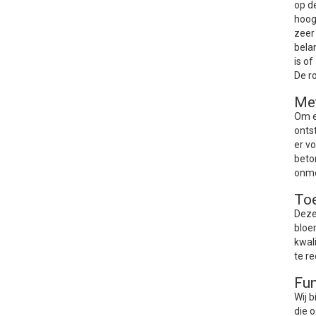
op d
hoog
zeer
bela
is o
De r
Me
Om e
onts
er v
beto
onmo
Toe
Deze
bloe
kwal
te r
Fun
Wij 
die 