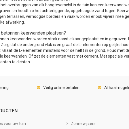
 het overbruggen van elk hoogteverschil in de tuin kan een keerwand w
graven en houdt zo het achterliggende, opgehoogde zand tegen. Keerw
gen terrassen, verhoogde borders en vaak worden er ook vijvers mee ge
kke afwerking.
 betonnen keerwanden plaatsen?
nnen keerwanden worden strak naast elkaar geplaatst en in gegraven. 
. Zorg dat de ondergrond vlak is en graaf de L- elementen op gelijke hoo
t. Graaf de L-elementen minstens voor de helft in de grond. Houd met de
de keerwanden. Of zet de elementen vast met cement. Met speciale verli
enten te dichten.
ering
Veilig online betalen
Afhaalmogeli
DUCTEN
es voor uw tuin
Zonnewijzers