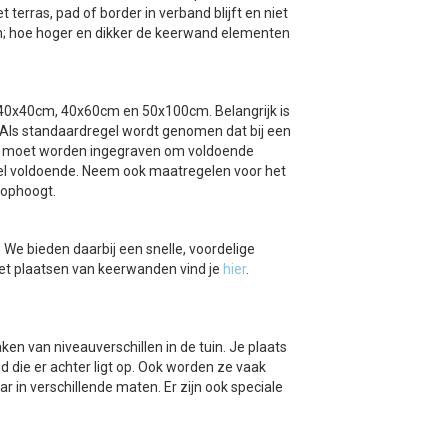
erras, pad of border in verband blijft en niet
n; hoe hoger en dikker de keerwand elementen
40x40cm, 40x60cm en 50x100cm. Belangrijk is
 Als standaardregel wordt genomen dat bij een
nt moet worden ingegraven om voldoende
eel voldoende. Neem ook maatregelen voor het
 ophoogt.
 We bieden daarbij een snelle, voordelige
het plaatsen van keerwanden vind je
hier
.
n van niveauverschillen in de tuin. Je plaats
 die er achter ligt op. Ook worden ze vaak
 in verschillende maten. Er zijn ook speciale