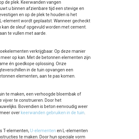
es op de plek. Keerwanden vangen
uwt u binnen afzienbare tijd een stevige en
vestigen en op de plek te houden is het
et L-element wordt geplaatst. Wanneer gecheckt
ten kan de sleuf opgevuld worden met cement.
an te vullen met aarde.
oekelementen verkrijgbaar. Op deze manier
t meer op kan. Met de betonnen elementen zijn
zame én goedkope oplossing. Onze
teverschillen in de tuin opvangen een
etonnen elementen, aan te pas komen.
tuin te maken, een verhoogde bloembak of
vijver te construeren. Door het
nauwelijks. Bovendien is beton eenvoudig weer
k meer over
keerwanden gebruiken in de tuin
.
ls T-elementen,
U-elementen
en L-elementen
onstructies te maken. Door hun speciale vorm