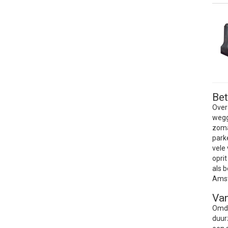
Bet
Over
wegg
zoma
park
vele
opri
als 
Amst
Van
Omda
duur