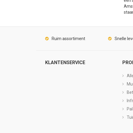
een 
Amst
staa
Ruim assortiment
Snelle lev
KLANTENSERVICE
PRO
All
Mu
Be
Inf
Pa
Tui