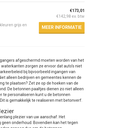
€173,01
€142,98 ex. btw
leuren grijs en
MEER INFORMATIE
voetgangers afgeschermd moeten worden van het
waterkanten zorgen ze ervoor dat auto’s niet
rkeerbeleid bij bijvoorbeeld ingangen van
. Niet alleen bedrijven en gemeentes kennen de
ing te plaatsen? Zet ze op de hoeken van de
ond. De betonnen paaltjes dienen zo niet alleen
r te personaliseren kunt u de betonnen
t is gemakkelijk te realiseren met betonverf.
lezier
enlang plezier van uw aanschaf. Het
g geen onderhoud. Bovendien kan het tegen