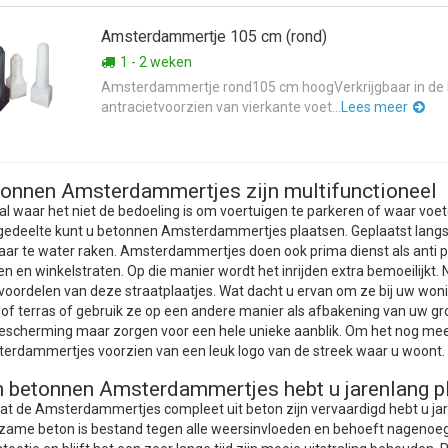
Amsterdammertje 105 cm (rond)
1 - 2 weken
Amsterdammertje rond105 cm hoogVerkrijgbaar in de k
antracietvoorzien van vierkante voet...
Lees meer
onnen Amsterdammertjes zijn multifunctioneel
al waar het niet de bedoeling is om voertuigen te parkeren of waar 
edeelte kunt u betonnen Amsterdammertjes plaatsen. Geplaatst langs 
ar te water raken. Amsterdammertjes doen ook prima dienst als anti pa
en en winkelstraten. Op die manier wordt het inrijden extra bemoeilijkt
 voordelen van deze straatplaatjes. Wat dacht u ervan om ze bij uw won
t of terras of gebruik ze op een andere manier als afbakening van uw gr
bescherming maar zorgen voor een hele unieke aanblik. Om het nog mee
erdammertjes voorzien van een leuk logo van de streek waar u woont. Di
 betonnen Amsterdammertjes hebt u jarenlang p
t de Amsterdammertjes compleet uit beton zijn vervaardigd hebt u jar
zame beton is bestand tegen alle weersinvloeden en behoeft nagenoe