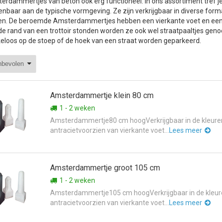
erdammertjes van beton ook erg functioneel. In ons assortiment tref j
enbaar aan de typische vormgeving. Ze zijn verkrijgbaar in diverse form
zen. De beroemde Amsterdammertjes hebben een vierkante voet en een 
de rand van een trottoir stonden worden ze ook wel straatpaaltjes gen
keloos op de stoep of de hoek van een straat worden geparkeerd.
Amsterdammertje klein 80 cm
1 - 2 weken
Amsterdammertje80 cm hoogVerkrijgbaar in de kleuren
antracietvoorzien van vierkante voet...
Lees meer
Amsterdammertje groot 105 cm
1 - 2 weken
Amsterdammertje105 cm hoogVerkrijgbaar in de kleure
antracietvoorzien van vierkante voet...
Lees meer