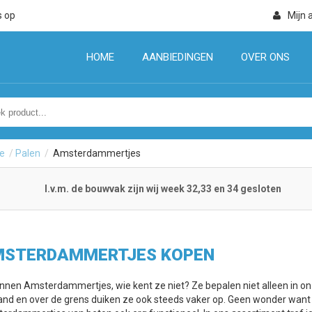
s op
Mijn 
HOME
AANBIEDINGEN
OVER ONS
e
/
Palen
/
Amsterdammertjes
I.v.m. de bouwvak zijn wij week 32,33 en 34 gesloten
STERDAMMERTJES KOPEN
nnen Amsterdammertjes, wie kent ze niet? Ze bepalen niet alleen in on
land en over de grens duiken ze ook steeds vaker op. Geen wonder want b