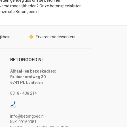
en. Reden genoeg dus om de betonnen
iverse mogelijkheden? Onze betonspecialisten
nze site Betongoed.nl.
jkheid
Ervaren medewerkers
BETONGOED.NL
Afhaal- en bezoekadres:
Bruinehorstweg 30
6741 PL Lunteren
0318 - 438 214
info@betongoed.nl
KvK: 09160381