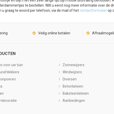
stootje en blijft het een zeer lange tijd zijn mooie uitstraling behoud
erdammertjes te bestellen. Wilt u eerst nog meer informatie over de d
n u graag te woord per telefoon, via de mail of het
contactformulier
op o
ering
Veilig online betalen
Afhaalmogeli
DUCTEN
es voor uw tuin
Zonnewijzers
urafdekkers
Windwijzers
tonpoeren
Diversen
ra
Betonlateien
len
Baksteenlateien
ndecoratie
Aanbiedingen