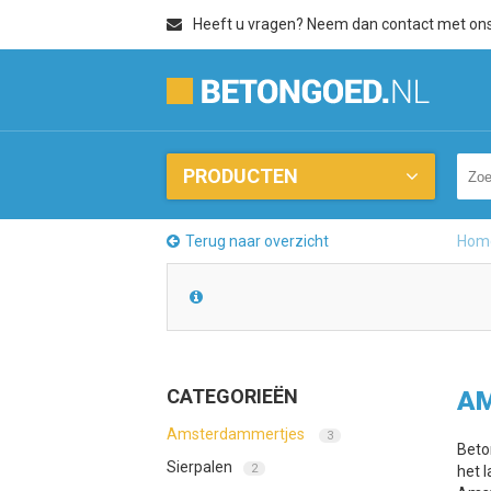
Heeft u vragen? Neem dan contact met on
PRODUCTEN
Terug naar overzicht
Hom
CATEGORIEËN
AM
Amsterdammertjes
3
Beto
Sierpalen
2
het 