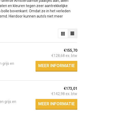
e diverse Amsterdamse paaltjes aan, allen
aten en kleuren tegen zeer aantrekkelijke
bolle bovenkant. Omdat ze in het verleden
oemd. Hierdoor kunnen auto’s niet meer
€155,70
€128,68 ex. btw
 grijs en
MEER INFORMATIE
€173,01
€142,98 ex. btw
n grijs en
MEER INFORMATIE