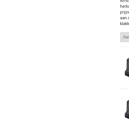
Amst
herk
prij
aan 
klak