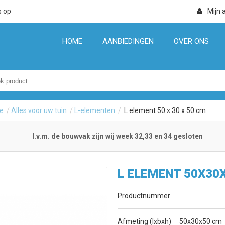
s op
Mijn 
HOME
AANBIEDINGEN
OVER ONS
e
/
Alles voor uw tuin
/
L-elementen
/
L element 50 x 30 x 50 cm
I.v.m. de bouwvak zijn wij week 32,33 en 34 gesloten
L ELEMENT 50X30
Productnummer
Afmeting (lxbxh)
50x30x50 cm