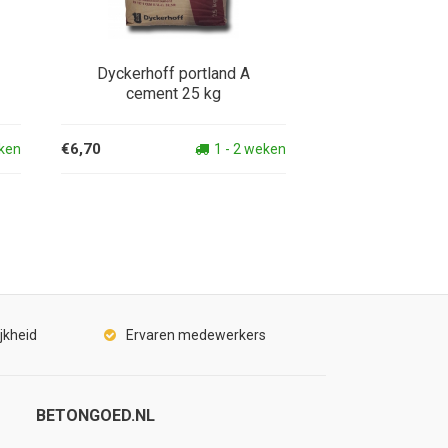
Dyckerhoff portland A
cement 25 kg
€6,70
eken
1 - 2 weken
jkheid
Ervaren medewerkers
BETONGOED.NL