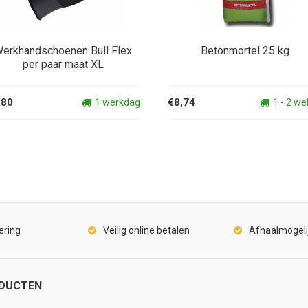
erkhandschoenen Bull Flex
Betonmortel 25 kg
per paar maat XL
,80
€8,74
1 werkdag
1 - 2 w
ering
Veilig online betalen
Afhaalmogeli
DUCTEN