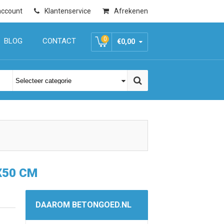
account
Klantenservice
Afrekenen
0
BLOG
CONTACT
€0,00
X50 CM
DAAROM BETONGOED.NL