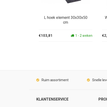
L hoek element 30x30x50
W
cm
€103,81
€2
1 - 2 weken
Ruim assortiment
Snelle lev
KLANTENSERVICE
PRO