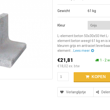
Gewicht
61 kg
Kleur
L-element beton 50x30x50 Het L-
element beton weegt 61 kg en is i
kleuren grijs en antraciet leverbaa
element ...
Lees meer
€21,81
1 - 2 
€18,02
ex. btw
KOPEN
Verlanglijstje
Dele