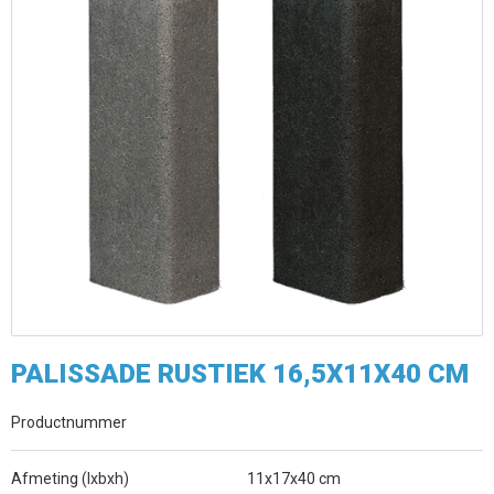
PALISSADE RUSTIEK 16,5X11X40 CM
Productnummer
Afmeting (lxbxh)
11x17x40 cm