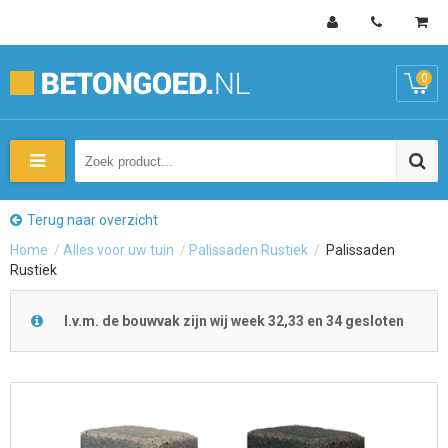
0
Terug naar overzicht
Home
/
Alles voor uw tuin
/
Palissaden Rustiek
/
Palissaden
Rustiek
I.v.m. de bouwvak zijn wij week 32,33 en 34 gesloten