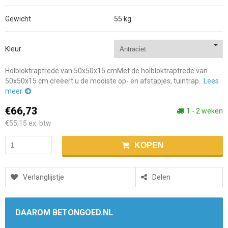
Gewicht
55 kg
Kleur
Holbloktraptrede van 50x50x15 cmMet de holbloktraptrede van
50x50x15 cm creëert u de mooiste op- en afstapjes, tuintrap...
Lees
meer
€66,73
1 - 2 weken
€55,15
ex. btw
KOPEN
Verlanglijstje
Delen
DAAROM BETONGOED.NL