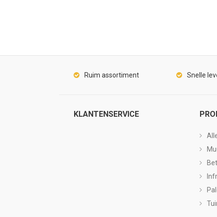
Ruim assortiment
Snelle lev
KLANTENSERVICE
PRO
All
Mu
Be
Inf
Pa
Tui