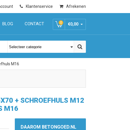
account
Klantenservice
Afrekenen
0
BLOG
CONTACT
€0,00
efhuls M16
X70 + SCHROEFHULS M12
S M16
DAAROM BETONGOED.NL