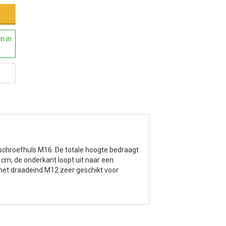
n in
n
schroefhuls M16. De totale hoogte bedraagt
m, de onderkant loopt uit naar een
et draadeind M12 zeer geschikt voor