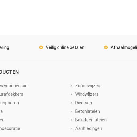
ering
Veilig online betalen
Afhaalmogeli
DUCTEN
es voor uw tuin
Zonnewijzers
urafdekkers
Windwijzers
tonpoeren
Diversen
ra
Betonlateien
len
Baksteenlateien
ndecoratie
Aanbiedingen