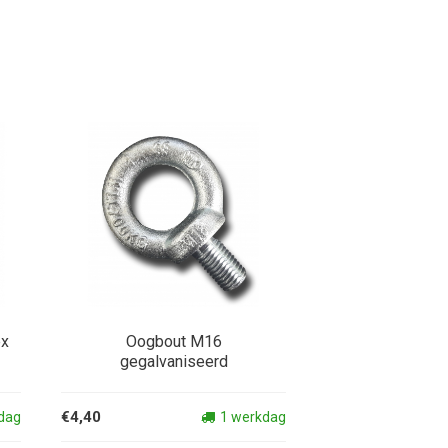
ex
Oogbout M16
gegalvaniseerd
€4,40
dag
1 werkdag