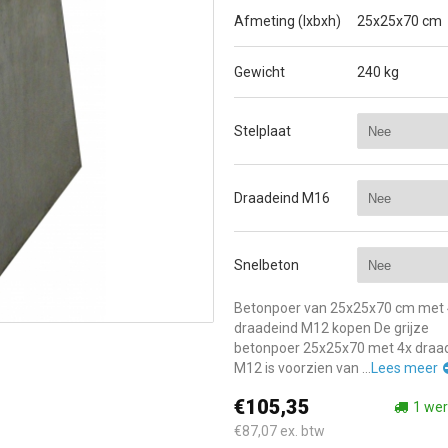
Afmeting (lxbxh)
25x25x70 cm
Gewicht
240 kg
Stelplaat
Draadeind M16
Snelbeton
Betonpoer van 25x25x70 cm met 
draadeind M12 kopen De grijze
betonpoer 25x25x70 met 4x draa
M12 is voorzien van ...
Lees meer
€105,35
1 we
€87,07
ex. btw