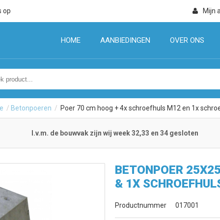
s op
Mijn 
HOME
AANBIEDINGEN
OVER ONS
e
/
Betonpoeren
/
Poer 70 cm hoog + 4x schroefhuls M12 en 1x schro
I.v.m. de bouwvak zijn wij week 32,33 en 34 gesloten
BETONPOER 25X25
& 1X SCHROEFHUL
Productnummer
017001