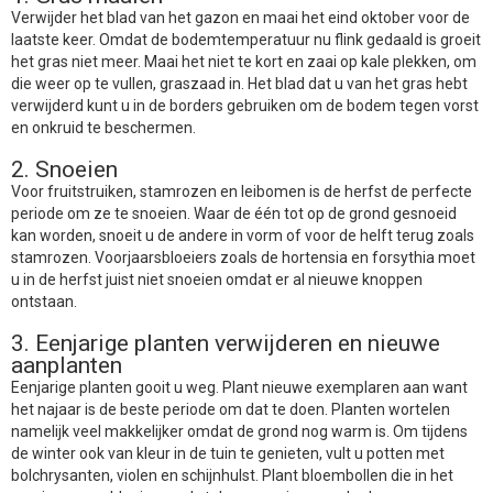
Verwijder het blad van het gazon en maai het eind oktober voor de
laatste keer. Omdat de bodemtemperatuur nu flink gedaald is groeit
het gras niet meer. Maai het niet te kort en zaai op kale plekken, om
die weer op te vullen, graszaad in. Het blad dat u van het gras hebt
verwijderd kunt u in de borders gebruiken om de bodem tegen vorst
en onkruid te beschermen.
2. Snoeien
Voor fruitstruiken, stamrozen en leibomen is de herfst de perfecte
periode om ze te snoeien. Waar de één tot op de grond gesnoeid
kan worden, snoeit u de andere in vorm of voor de helft terug zoals
stamrozen. Voorjaarsbloeiers zoals de hortensia en forsythia moet
u in de herfst juist niet snoeien omdat er al nieuwe knoppen
ontstaan.
3. Eenjarige planten verwijderen en nieuwe
aanplanten
Eenjarige planten gooit u weg. Plant nieuwe exemplaren aan want
het najaar is de beste periode om dat te doen. Planten wortelen
namelijk veel makkelijker omdat de grond nog warm is. Om tijdens
de winter ook van kleur in de tuin te genieten, vult u potten met
bolchrysanten, violen en schijnhulst. Plant bloembollen die in het