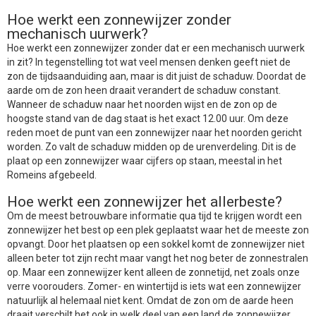
Hoe werkt een zonnewijzer zonder
mechanisch uurwerk?
Hoe werkt een zonnewijzer zonder dat er een mechanisch uurwerk
in zit? In tegenstelling tot wat veel mensen denken geeft niet de
zon de tijdsaanduiding aan, maar is dit juist de schaduw. Doordat de
aarde om de zon heen draait verandert de schaduw constant.
Wanneer de schaduw naar het noorden wijst en de zon op de
hoogste stand van de dag staat is het exact 12.00 uur. Om deze
reden moet de punt van een zonnewijzer naar het noorden gericht
worden. Zo valt de schaduw midden op de urenverdeling. Dit is de
plaat op een zonnewijzer waar cijfers op staan, meestal in het
Romeins afgebeeld.
Hoe werkt een zonnewijzer het allerbeste?
Om de meest betrouwbare informatie qua tijd te krijgen wordt een
zonnewijzer het best op een plek geplaatst waar het de meeste zon
opvangt. Door het plaatsen op een sokkel komt de zonnewijzer niet
alleen beter tot zijn recht maar vangt het nog beter de zonnestralen
op. Maar een zonnewijzer kent alleen de zonnetijd, net zoals onze
verre voorouders. Zomer- en wintertijd is iets wat een zonnewijzer
natuurlijk al helemaal niet kent. Omdat de zon om de aarde heen
draait verschilt het ook in welk deel van een land de zonnewijzer