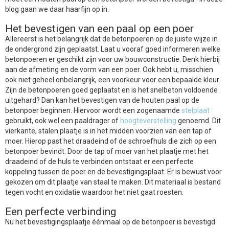
blog gaan we daar haarfijn op in.
Het bevestigen van een paal op een poer
Allereerst is het belangrijk dat de betonpoeren op de juiste wijze in
de ondergrond zijn geplaatst. Laat u vooraf goed informeren welke
betonpoeren er geschikt zijn voor uw bouwconstructie. Denk hierbij
aan de afmeting en de vorm van een poer. Ook hebt u, misschien
ook niet geheel onbelangrijk, een voorkeur voor een bepaalde kleur.
Zijn de betonpoeren goed geplaatst en is het snelbeton voldoende
uitgehard? Dan kan het bevestigen van de houten paal op de
betonpoer beginnen. Hiervoor wordt een zogenaamde
stelplaat
gebruikt, ook wel een paaldrager of
hoogteverstelling
genoemd. Dit
vierkante, stalen plaatje is in het midden voorzien van een tap of
moer. Hierop past het draadeind of de schroefhuls die zich op een
betonpoer bevindt. Door de tap of moer van het plaatje met het
draadeind of de huls te verbinden ontstaat er een perfecte
koppeling tussen de poer en de bevestigingsplaat. Er is bewust voor
gekozen om dit plaatje van staal te maken. Dit materiaal is bestand
tegen vocht en oxidatie waardoor het niet gaat roesten.
Een perfecte verbinding
Nu het bevestigingsplaatje éénmaal op de betonpoer is bevestigd