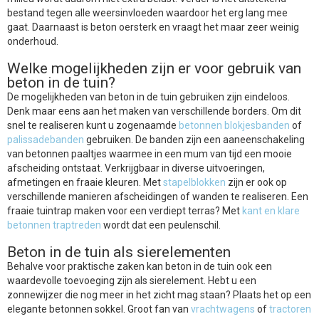
bestand tegen alle weersinvloeden waardoor het erg lang mee
gaat. Daarnaast is beton oersterk en vraagt het maar zeer weinig
onderhoud.
Welke mogelijkheden zijn er voor gebruik van
beton in de tuin?
De mogelijkheden van beton in de tuin gebruiken zijn eindeloos.
Denk maar eens aan het maken van verschillende borders. Om dit
snel te realiseren kunt u zogenaamde
betonnen blokjesbanden
of
palissadebanden
gebruiken. De banden zijn een aaneenschakeling
van betonnen paaltjes waarmee in een mum van tijd een mooie
afscheiding ontstaat. Verkrijgbaar in diverse uitvoeringen,
afmetingen en fraaie kleuren. Met
stapelblokken
zijn er ook op
verschillende manieren afscheidingen of wanden te realiseren. Een
fraaie tuintrap maken voor een verdiept terras? Met
kant en klare
betonnen traptreden
wordt dat een peulenschil.
Beton in de tuin als sierelementen
Behalve voor praktische zaken kan beton in de tuin ook een
waardevolle toevoeging zijn als sierelement. Hebt u een
zonnewijzer die nog meer in het zicht mag staan? Plaats het op een
elegante betonnen sokkel. Groot fan van
vrachtwagens
of
tractoren