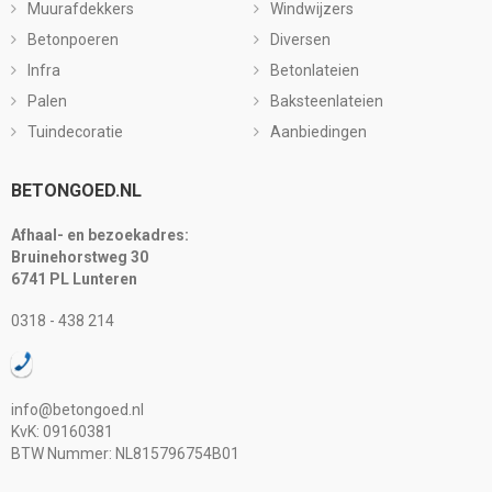
Muurafdekkers
Windwijzers
Betonpoeren
Diversen
Infra
Betonlateien
Palen
Baksteenlateien
Tuindecoratie
Aanbiedingen
BETONGOED.NL
Afhaal- en bezoekadres:
Bruinehorstweg 30
6741 PL Lunteren
0318 - 438 214
info@betongoed.nl
KvK: 09160381
BTW Nummer: NL815796754B01