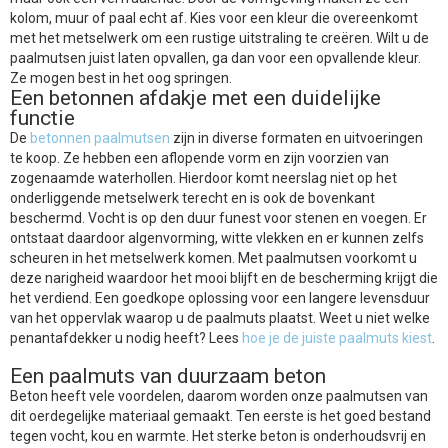
kolom, muur of paal echt af. Kies voor een kleur die overeenkomt
met het metselwerk om een rustige uitstraling te creëren. Wilt u de
paalmutsen juist laten opvallen, ga dan voor een opvallende kleur.
Ze mogen best in het oog springen.
Een betonnen afdakje met een duidelijke
functie
De
betonnen paalmutsen
zijn in diverse formaten en uitvoeringen
te koop. Ze hebben een aflopende vorm en zijn voorzien van
zogenaamde waterhollen. Hierdoor komt neerslag niet op het
onderliggende metselwerk terecht en is ook de bovenkant
beschermd. Vocht is op den duur funest voor stenen en voegen. Er
ontstaat daardoor algenvorming, witte vlekken en er kunnen zelfs
scheuren in het metselwerk komen. Met paalmutsen voorkomt u
deze narigheid waardoor het mooi blijft en de bescherming krijgt die
het verdiend. Een goedkope oplossing voor een langere levensduur
van het oppervlak waarop u de paalmuts plaatst. Weet u niet welke
penantafdekker u nodig heeft? Lees
hoe je de juiste paalmuts kiest
.
Een paalmuts van duurzaam beton
Beton heeft vele voordelen, daarom worden onze paalmutsen van
dit oerdegelijke materiaal gemaakt. Ten eerste is het goed bestand
tegen vocht, kou en warmte. Het sterke beton is onderhoudsvrij en