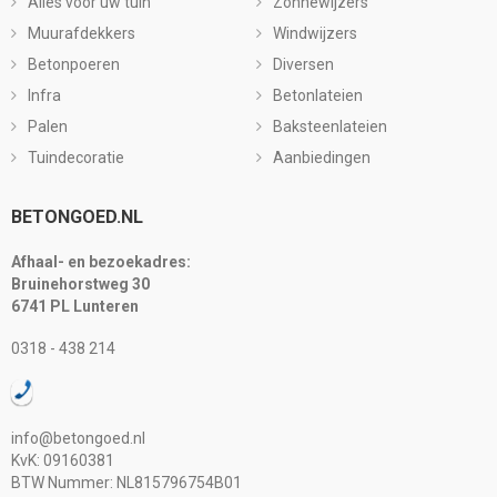
Alles voor uw tuin
Zonnewijzers
Muurafdekkers
Windwijzers
Betonpoeren
Diversen
Infra
Betonlateien
Palen
Baksteenlateien
Tuindecoratie
Aanbiedingen
BETONGOED.NL
Afhaal- en bezoekadres:
Bruinehorstweg 30
6741 PL Lunteren
0318 - 438 214
info@betongoed.nl
KvK: 09160381
BTW Nummer: NL815796754B01