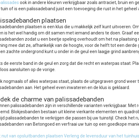
palissades
ook in andere kleuren verkrijgbaar zoals antraciet, bruin en 
 tuin of is een palissadeband juist een toevoeging die rust in het geheel
issadebanden plaatsen
ssadebanden plaatsen is een klus die u makkelijk zelf kunt uitvoeren. 
gen is het wel handig om dit samen met iemand anders te doen. Graaf een
ssadebanden zodat u een beetje speling overhoudt om het na plaatsing n
ning mee dat ze, afhankelijk van de hoogte, voor de helft tot een derd
en zachte ondergrond kunt u onder in de geul een laagje grind aanbreng
ts de eerste band in de geul en zorg dat die recht en waterpas staat. P
loos aansluiten op de vorige.
k nogmaals of alles waterpas staat, plaats de uitgegraven grond weer t
ssadebanden aan. Het geheel even inwateren en de klus is geklaard.
dek de charme van palissadebanden
nnen palissadebanden zijn in verschillende varianten verkrijgbaar. M
emd. Blokjesbanden bestaan uit kleine vierkante elementen en quadroba
tijd palissadebanden te verkrijgen die passen bij uw tuinstijl. Check he
ssadebanden van Betongoed en verfraai uw tuin op een goedkope manie
t nut van opsluitbanden plaatsen
Verleng de levensduur van het tuinhuis