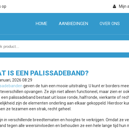
s op
Mijn 
HOME
AANBIEDINGEN
OVER ONS
T IS EEN PALISSADEBAND?
anuari, 2026 08:29
ssadebanden
geven de tuin een mooie uitstraling. U kunt er borders mee 
everschillen opvangen. Ze zijn niet alleen functioneel, maar zien er ook
f een palissadeband bestaat uit losse ronde, halfronde, vierkante of re
elijkheid zijn de elementen onderling aan elkaar gekoppeld. Hierdoor k
en ze tezamen een strak, recht geheel.
ijn in verschillende breedtematen en hoogtes te verkrijgen. Omdat ze ve
and tegen alle weersinvloeden en behouden ze een hele lange tijd hun mo