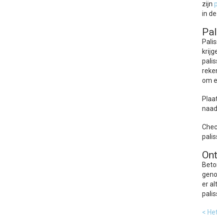
zijn
in de
Pal
Pali
krij
pali
reke
om e
Plaa
naad
Chec
pali
Ont
Beto
geno
er al
pali
< He