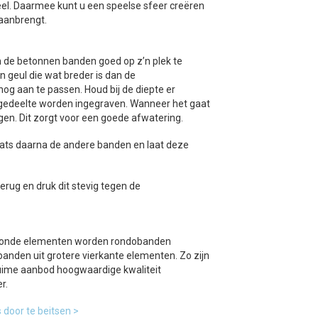
geel. Daarmee kunt u een speelse sfeer creëren
 aanbrengt.
Om de betonnen banden goed op z’n plek te
 geul die wat breder is dan de
og aan te passen. Houd bij de diepte er
e gedeelte worden ingegraven. Wanneer het gaat
en. Dit zorgt voor een goede afwatering.
laats daarna de andere banden en laat deze
erug en druk dit stevig tegen de
et ronde elementen worden rondobanden
nden uit grotere vierkante elementen. Zo zijn
t ruime aanbod hoogwaardige kwaliteit
r.
 door te beitsen >