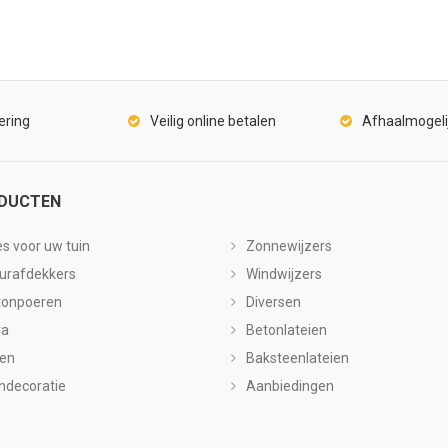
ering
Veilig online betalen
Afhaalmogeli
DUCTEN
es voor uw tuin
Zonnewijzers
urafdekkers
Windwijzers
tonpoeren
Diversen
ra
Betonlateien
len
Baksteenlateien
ndecoratie
Aanbiedingen