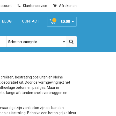
account
Klantenservice
Afrekenen
0
BLOG
CONTACT
€0,00
creëren, bestrating opsluiten en kleine
 decoratief uit. Door de vormgeving lijkt het
chthoekige betonnen paaltjes. Maar in
unt u lange afstanden snel overbruggen en
rvaardigd zijn van beton zijn de banden
oie uitstraling. Behalve een beton grijze kleur