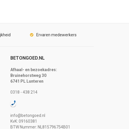
jkheid
Ervaren medewerkers
BETONGOED.NL
Afhaal- en bezoekadres:
Bruinehorstweg 30
6741 PL Lunteren
0318 - 438 214
info@betongoed.nl
KvK: 09160381
BTW Nummer: NL815796754B01