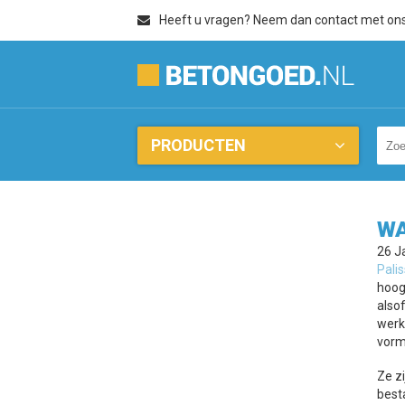
Heeft u vragen? Neem dan contact met on
PRODUCTEN
WA
26 J
Pali
hoogt
also
werk
vorm
Ze z
best