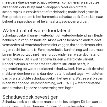
meerdere driehoekige schaduwdoeken combineren waarbij u ze
elkaar een klein stukje laat overlappen. Voor een grotere
schaduwplek is een vierkant of rechthoekig model heel geschikt.
Een speciale variant is het harmonica schaduwdoek. Deze kan naar
behoefte ingeschoven of helemaal uitgeschoven worden.
Waterdicht of waterdoorlatend
Schaduwdoeken kunnen waterdicht of waterdoorlatend zijn. Beide
hebben hun voor- en nadelen. Alhoewel de benaming anders doet
vermoeden wil waterdoorlatend niet zeggen dat het helemaal niet
tegen vocht bestand is. Een miezerbuitje kan het nog wel aan, maar
bij een fikse bui zit u niet meer droog onder een waterdoorlatend
schaduwdoek. Dit is wel het geval bij een waterdichte variant.
Nadeel hiervan is dat de stof een dichte structuur heeft, in
tegenstelling tot waterdoorlatend schaduwdoek. Hier waait de wind
makkelijk doorheen en is daardoor beter bestand tegen windstoten
dan bij waterdichte schaduwdoeken het geval is. Wat ze wel bieden
is een zeer goede UV-bescherming, wel 95%. Bij waterdoorlatend
schaduwdoek ligt deze bescherming veel lager.
Schaduwdoek bevestigen
Schaduwdoek is op diverse manieren te bevestigen. Dit kan aan de
muur, maar ook aan bomen of palen. Voor de bevestiging zijn