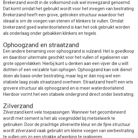
Brekerzand wordt in de volksmond ook wel inveegzand genoemd.
Dat komt omdat het gebruikt wordt voor het invegen van bestrating.
Brekerzand heeft een grove, gebroken structuur waardoor het
ideaal is om de voegen van stenen of klinkers te vullen. Omdat
brekerzand goed waterdoorlatend is kan het ook gebruikt worden
als onderlaag onder gebakken klinkers en tegels.
Ophoogzand en straatzand
Een andere benaming voor ophoogzand is vulzand. Het is goedkoop
en daardoor uitermate geschikt voor het vullen of egaliseren van
grote oppervlakken. Hierbij kunt u denken aan een vijver die u wilt
dichten of een verzakte tuin ophogen. Ophoogzand kan ook dienst
doen als basis onder bestrating, maar leg er dan nog wel een
stabiele laag zoals straatzand overheen. Straatzand heeft een iets
grovere structuur als ophoogzand en is meer waterdoorlatend.
Hierdoor vormt het een stabiele ondergrond direct onder bestrating.
Zilverzand
Zilverzand kent vele toepassingen. Wanneer het gecombineerd
wordt met cement is het als voegmiddel bij metselwerk te
gebruiken. Door de prachtige zilverwitte kleur en de fijne structuur
wordt zilverzand vaak gebruikt om kleine voegen van sierbestrating
te vullen om zo een strakke afwerking te realiseren.