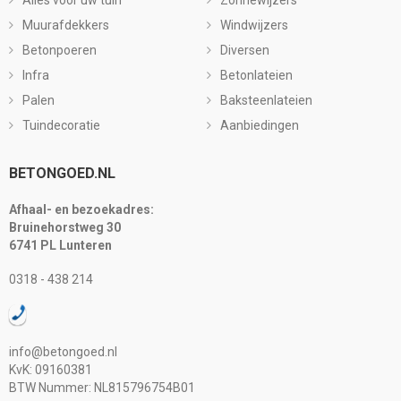
Alles voor uw tuin
Zonnewijzers
Muurafdekkers
Windwijzers
Betonpoeren
Diversen
Infra
Betonlateien
Palen
Baksteenlateien
Tuindecoratie
Aanbiedingen
BETONGOED.NL
Afhaal- en bezoekadres:
Bruinehorstweg 30
6741 PL Lunteren
0318 - 438 214
info@betongoed.nl
KvK: 09160381
BTW Nummer: NL815796754B01