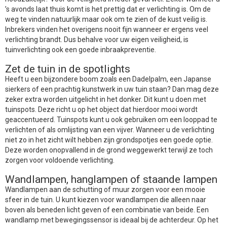
’s avonds laat thuis komt is het prettig dat er verlichting is. Om de
weg te vinden natuurlijk maar ook om te zien of de kust veilig is.
Inbrekers vinden het overigens nooit fijn wanneer er ergens veel
verlichting brandt. Dus behalve voor uw eigen veiligheid, is
tuinverlichting ook een goede inbraakpreventie.
Zet de tuin in de spotlights
Heeft u een bijzondere boom zoals een Dadelpalm, een Japanse
sierkers of een prachtig kunstwerk in uw tuin staan? Dan mag deze
zeker extra worden uitgelicht in het donker. Dit kunt u doen met
tuinspots. Deze richt u op het object dat hierdoor mooi wordt
geaccentueerd. Tuinspots kunt u ook gebruiken om een looppad te
verlichten of als omlijsting van een vijver. Wanneer u de verlichting
niet zo in het zicht wilt hebben zijn grondspotjes een goede optie.
Deze worden onopvallend in de grond weggewerkt terwijl ze toch
zorgen voor voldoende verlichting.
Wandlampen, hanglampen of staande lampen
Wandlampen aan de schutting of muur zorgen voor een mooie
sfeer in de tuin. U kunt kiezen voor wandlampen die alleen naar
boven als beneden licht geven of een combinatie van beide. Een
wandlamp met bewegingssensor is ideaal bij de achterdeur. Op het