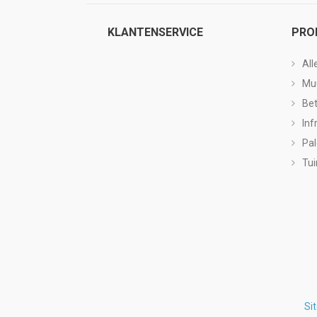
KLANTENSERVICE
PRO
All
Mu
Be
Inf
Pa
Tui
Si