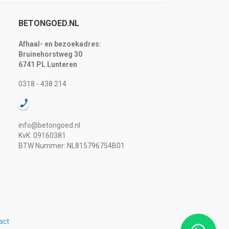
BETONGOED.NL
Afhaal- en bezoekadres:
Bruinehorstweg 30
6741 PL Lunteren
0318 - 438 214
info@betongoed.nl
KvK: 09160381
BTW Nummer: NL815796754B01
act