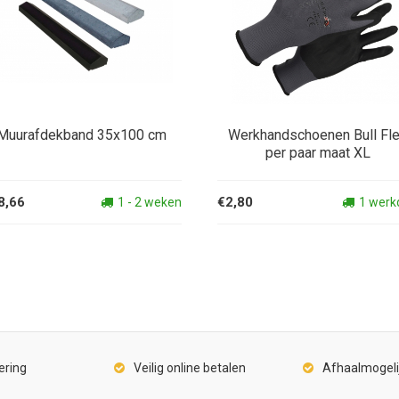
Muurafdekband 35x100 cm
Werkhandschoenen Bull Fl
per paar maat XL
8,66
€2,80
1 - 2 weken
1 werk
ering
Veilig online betalen
Afhaalmogeli