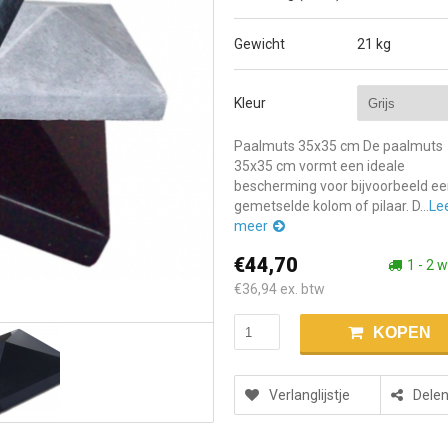
Gewicht
21 kg
Kleur
Paalmuts 35x35 cm De paalmuts
35x35 cm vormt een ideale
bescherming voor bijvoorbeeld e
gemetselde kolom of pilaar. D...
Le
meer
€44,70
1 - 2 
€36,94
ex. btw
KOPEN
Verlanglijstje
Dele