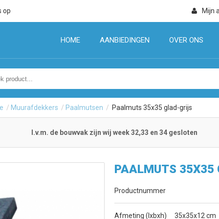
s op
Mijn 
HOME
AANBIEDINGEN
OVER ONS
e
/
Muurafdekkers
/
Paalmutsen
/
Paalmuts 35x35 glad-grijs
I.v.m. de bouwvak zijn wij week 32,33 en 34 gesloten
PAALMUTS 35X35
Productnummer
Afmeting (lxbxh)
35x35x12 cm