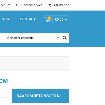
account
Klantenservice
Afrekenen
0
BLOG
CONTACT
€0,00
 CM
DAAROM BETONGOED.NL