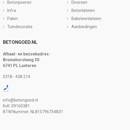
Betonpoeren
Diversen
Infra
Betonlateien
Palen
Baksteenlateien
Tuindecoratie
Aanbiedingen
BETONGOED.NL
Afhaal- en bezoekadres:
Bruinehorstweg 30
6741 PL Lunteren
0318 - 438 214
info@betongoed.nl
KvK: 09160381
BTW Nummer: NL815796754B01