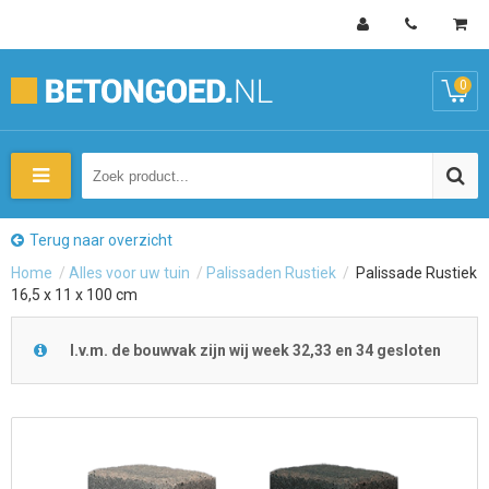
0
Terug naar overzicht
Home
/
Alles voor uw tuin
/
Palissaden Rustiek
/
Palissade Rustiek
16,5 x 11 x 100 cm
I.v.m. de bouwvak zijn wij week 32,33 en 34 gesloten