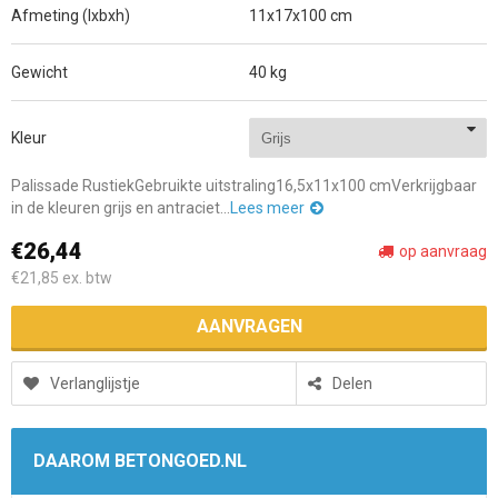
Afmeting (lxbxh)
11x17x100 cm
Gewicht
40 kg
Kleur
Palissade RustiekGebruikte uitstraling16,5x11x100 cmVerkrijgbaar
in de kleuren grijs en antraciet...
Lees meer
€26,44
op aanvraag
€21,85
ex. btw
AANVRAGEN
Verlanglijstje
Delen
DAAROM BETONGOED.NL