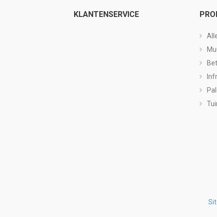
KLANTENSERVICE
PRO
All
Mu
Be
Inf
Pa
Tui
Si