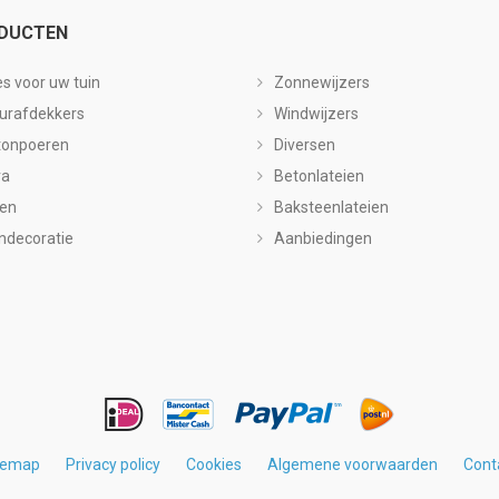
DUCTEN
es voor uw tuin
Zonnewijzers
urafdekkers
Windwijzers
tonpoeren
Diversen
ra
Betonlateien
len
Baksteenlateien
ndecoratie
Aanbiedingen
temap
Privacy policy
Cookies
Algemene voorwaarden
Cont