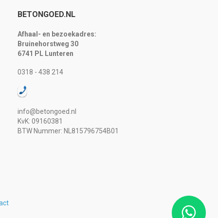
BETONGOED.NL
Afhaal- en bezoekadres:
Bruinehorstweg 30
6741 PL Lunteren
0318 - 438 214
info@betongoed.nl
KvK: 09160381
BTW Nummer: NL815796754B01
act