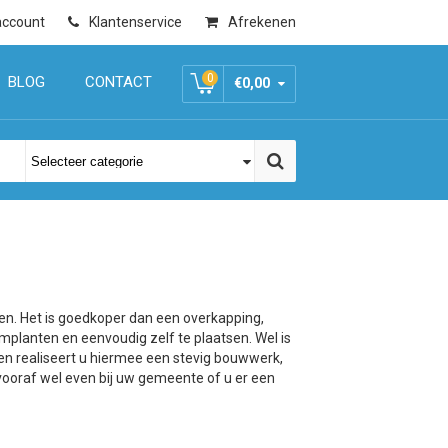
account
Klantenservice
Afrekenen
0
BLOG
CONTACT
€0,00
tten. Het is goedkoper dan een overkapping,
limplanten en eenvoudig zelf te plaatsen. Wel is
leen realiseert u hiermee een stevig bouwwerk,
 vooraf wel even bij uw gemeente of u er een