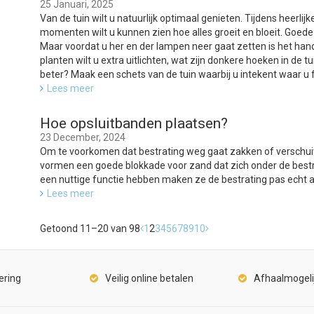
25 Januari, 2025
Van de tuin wilt u natuurlijk optimaal genieten. Tijdens heer
momenten wilt u kunnen zien hoe alles groeit en bloeit. Goede 
Maar voordat u her en der lampen neer gaat zetten is het ha
planten wilt u extra uitlichten, wat zijn donkere hoeken in de t
beter? Maak een schets van de tuin waarbij u intekent waar u f
Lees meer
Hoe opsluitbanden plaatsen?
23 December, 2024
Om te voorkomen dat bestrating weg gaat zakken of versch
vormen een goede blokkade voor zand dat zich onder de bestr
een nuttige functie hebben maken ze de bestrating pas echt a
Lees meer
Getoond 11–20 van 98
1
2
3
4
5
6
7
8
9
10
ering
Veilig online betalen
Afhaalmogeli