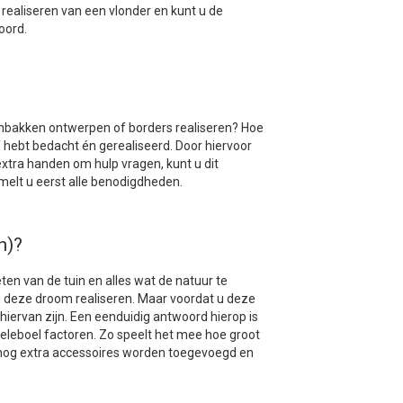
 realiseren van een vlonder en kunt u de
oord.
ntenbakken ontwerpen of borders realiseren? Hoe
f hebt bedacht én gerealiseerd. Door hiervoor
xtra handen om hulp vragen, kunt u dit
melt u eerst alle benodigdheden.
n)?
ten van de tuin en alles wat de natuur te
 u deze droom realiseren. Maar voordat u deze
 hiervan zijn. Een eenduidig antwoord hierop is
n heleboel factoren. Zo speelt het mee hoe groot
r nog extra accessoires worden toegevoegd en