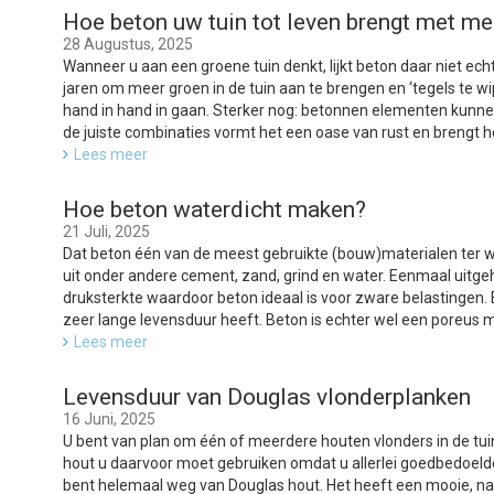
Hoe beton uw tuin tot leven brengt met me
28 Augustus, 2025
Wanneer u aan een groene tuin denkt, lijkt beton daar niet echt 
jaren om meer groen in de tuin aan te brengen en ‘tegels te wi
hand in hand in gaan. Sterker nog: betonnen elementen kunne
de juiste combinaties vormt het een oase van rust en brengt het
Lees meer
Hoe beton waterdicht maken?
21 Juli, 2025
Dat beton één van de meest gebruikte (bouw)materialen ter we
uit onder andere cement, zand, grind en water. Eenmaal uitgeh
druksterkte waardoor beton ideaal is voor zware belastingen
zeer lange levensduur heeft. Beton is echter wel een poreus m
Lees meer
Levensduur van Douglas vlonderplanken
16 Juni, 2025
U bent van plan om één of meerdere houten vlonders in de tui
hout u daarvoor moet gebruiken omdat u allerlei goedbedoelde,
bent helemaal weg van Douglas hout. Het heeft een mooie, natu