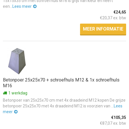
15x15x35 cm met schroefhuls M16 is grijs van kleur en heeft
een...
Lees meer
€24,65
€20,37 ex. btw
MEER INFORMATIE
Betonpoer 25x25x70 + schroefhuls M12 & 1x schroefhuls
M16
1 werkdag
Betonpoer van 25x25x70 cm met 4x draadeind M12 kopen De grijze
betonpoer 25x25x70 met 4x draadeind M12 is voorzien van ...
Lees
meer
€105,35
€87,07 ex. btw